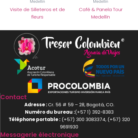
Medellin
Medellin
Visite de Silleteros et de
Café & Panela Tour
fleurs
Medellín
Contact
Adresse :
Cr. 56 # 59 – 28, Bogotá, CO.
Numéro du bureau :
(+57 1) 392-8383
Téléphone portable :
(+57) 300 3083374, (+57) 320
9691930
Messagerie électronique