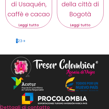
di Usaquén,
della città di
caffè e cacao
Bogotà
Leggi tutto
Leggi tutto
1
2
3
→
Dettagli di contatto