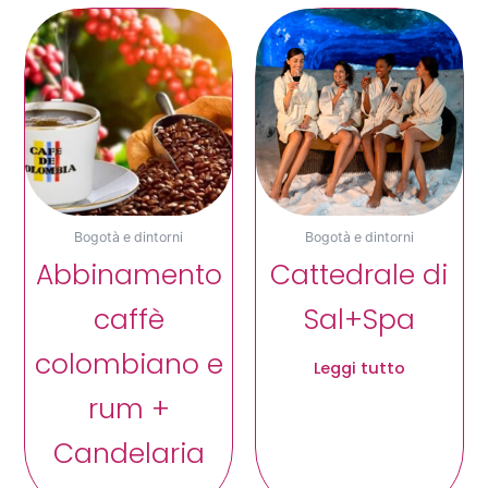
Bogotà e dintorni
Bogotà e dintorni
Abbinamento
Cattedrale di
caffè
Sal+Spa
colombiano e
Leggi tutto
rum +
Candelaria