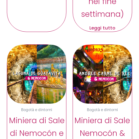
nel fine
settimana)
Leggi tutto
Bogotà e dintorni
Bogotà e dintorni
Miniera di Sale
Miniera di Sale
di Nemocón e
Nemocón &