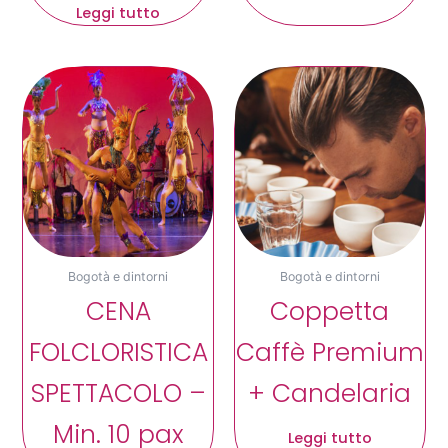
Leggi tutto
Bogotà e dintorni
Bogotà e dintorni
CENA
Coppetta
FOLCLORISTICA
Caffè Premium
SPETTACOLO –
+ Candelaria
Min. 10 pax
Leggi tutto