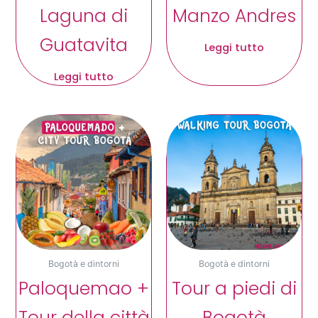
Laguna di
Manzo Andres
Guatavita
Leggi tutto
Leggi tutto
Bogotà e dintorni
Bogotà e dintorni
Paloquemao +
Tour a piedi di
Tour della città
Bogotà