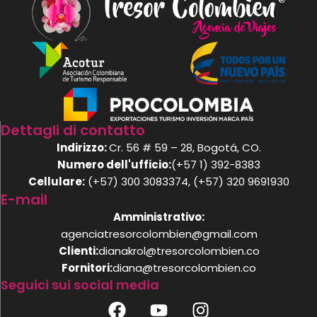
Dettagli di contatto
Indirizzo:
Cr. 56 # 59 – 28, Bogotá, CO.
Numero dell'ufficio:
(+57 1) 392-8383
Cellulare:
(+57) 300 3083374, (+57) 320 9691930
E-mail
Amministrativo:
agenciatresorcolombien@gmail.com
Clienti:
dianakrol@tresorcolombien.co
Fornitori:
diana@tresorcolombien.co
Seguici sui social media
F
Y
I