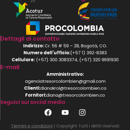
Dettagli di contatto
Indirizzo:
Cr. 56 # 59 – 28, Bogotá, CO.
Numero dell'ufficio:
(+57 1) 392-8383
Cellulare:
(+57) 300 3083374, (+57) 320 9691930
E-mail
Amministrativo:
agenciatresorcolombien@gmail.com
Clienti:
dianakrol@tresorcolombien.co
Fornitori:
diana@tresorcolombien.co
Seguici sui social media
F
Y
I
a
o
n
c
u
s
Termini e condizioni
| Copyright Tutti i diritti riservati