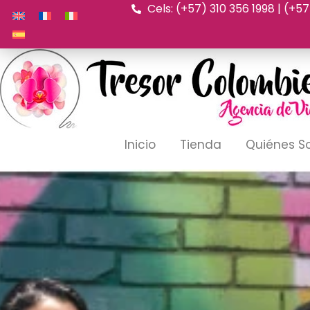
Cels: (+57) 310 356 1998 | (+5
Ir
al
contenido
Inicio
Tienda
Quiénes 