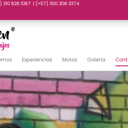
7) 310 828 1087 | (+57) 300 308 3374
Somos
Experiencias
Motos
Galería
Cont