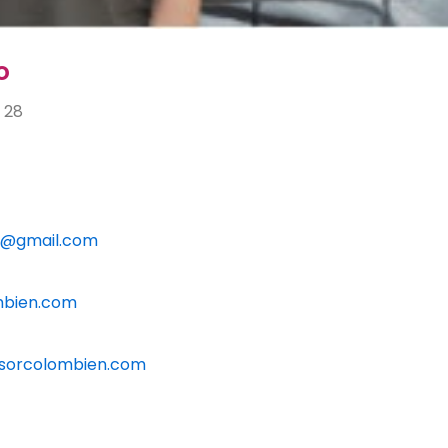
o
 28
n@gmail.com
mbien.com
esorcolombien.com