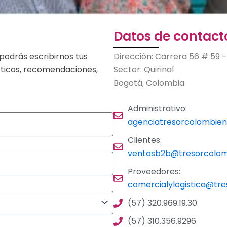
Datos de contact
podrás escribirnos tus
Dirección: Carrera 56 # 59 –
ísticos, recomendaciones,
Sector: Quirinal
Bogotá, Colombia
Administrativo:
agenciatresorcolombie
Clientes:
ventasb2b@tresorcolo
Proveedores:
comercialylogistica@tr
(57) 320.969.19.30
(57) 310.356.9296