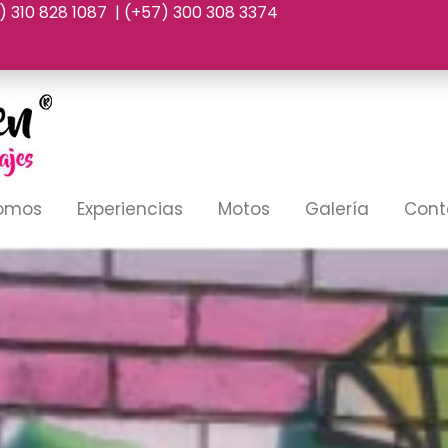
7) 310 828 1087 | (+57) 300 308 3374
Somos
Experiencias
Motos
Galería
Cont