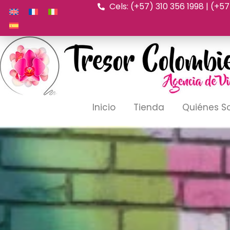
Cels: (+57) 310 356 1998 | (+5
Ir
al
contenido
Inicio
Tienda
Quiénes 