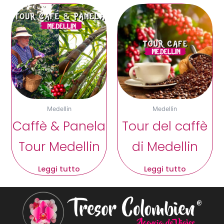
Medellin
Medellin
Caffè & Panela
Tour del caffè
Tour Medellin
di Medellin
Leggi tutto
Leggi tutto