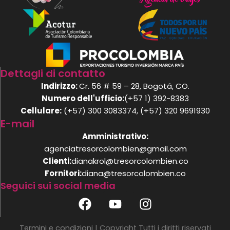
Dettagli di contatto
Indirizzo:
Cr. 56 # 59 – 28, Bogotá, CO.
Numero dell'ufficio:
(+57 1) 392-8383
Cellulare:
(+57) 300 3083374, (+57) 320 9691930
E-mail
Amministrativo:
agenciatresorcolombien@gmail.com
Clienti:
dianakrol@tresorcolombien.co
Fornitori:
diana@tresorcolombien.co
Seguici sui social media
F
Y
I
a
o
n
c
u
s
Termini e condizioni
| Copyright Tutti i diritti riservati