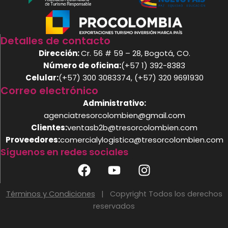
Detalles de contacto
Dirección:
Cr. 56 # 59 – 28, Bogotá, CO.
Número de oficina:
(+57 1) 392-8383
Celular:
(+57) 300 3083374, (+57) 320 9691930
Correo electrónico
Administrativo:
agenciatresorcolombien@gmail.com
Clientes:
ventasb2b@tresorcolombien.com
Proveedores:
comercialylogistica@tresorcolombien.com
Síguenos en redes sociales
F
Y
I
a
o
n
c
u
s
Términos y Condiciones
| Copyright Todos los derechos
e
t
t
reservados
b
u
a
o
b
g