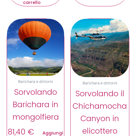
carrello
Barichara e dintorni
Barichara e dintorni
Sorvolando
Sorvolando il
Barichara in
Chichamocha
mongolfiera
Canyon in
elicottero
81,40
€
Aggiungi