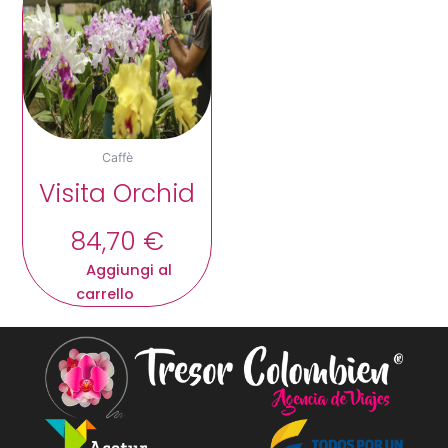
Caffè
Visita Orchid
84,70
€
Aggiungi al
carrello