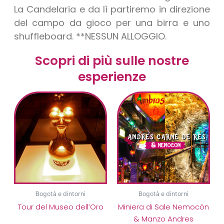
La Candelaria e da lì partiremo in direzione
del campo da gioco per una birra e uno
shuffleboard. **NESSUN ALLOGGIO.
Scopri di più sulle nostre
esperienze
Bogotà e dintorni
Bogotà e dintorni
Tour del Museo dell’Oro
Miniera di Sale Nemocón
& Manzo Andres