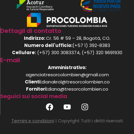
Dettagli di contatto
Indirizzo:
Cr. 56 # 59 – 28, Bogotá, CO.
Numero dell'ufficio:
(+57 1) 392-8383
Cellulare:
(+57) 300 3083374, (+57) 320 9691930
E-mail
Amministrativo:
agenciatresorcolombien@gmail.com
Clienti:
dianakrol@tresorcolombien.co
Fornitori:
diana@tresorcolombien.co
Seguici sui social media
F
Y
I
a
o
n
c
u
s
Termini e condizioni
| Copyright Tutti i diritti riservati
e
t
t
b
u
a