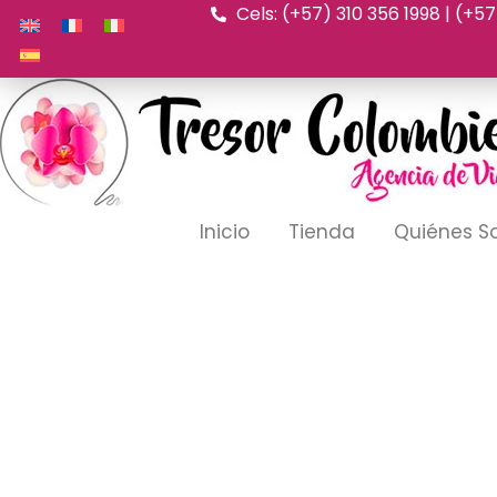
Cels: (+57) 310 356 1998 | (+5
Ir
al
contenido
Inicio
Tienda
Quiénes 