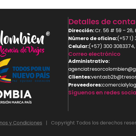
Detalles de conta
Dirección:
Cr. 56 # 59 – 28,
Número de oficina:
(+57 1)
Celular:
(+57) 300 3083374,
Correo electrónico
Administrativo:
agenciatresorcolombien@g
Clientes:
ventasb2b@treso
Proveedores:
comercialylo
Síguenos en redes socia
nos y Condiciones
| Copyright Todos los derechos rese