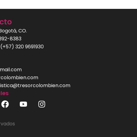
cto
 Bogotá, CO.
 392-8383
 (+57) 320 9691930
mail.com
rcolombien.com
gistica@tresorcolombien.com
les
F
Y
I
a
o
n
c
u
s
e
t
t
rvados
b
u
a