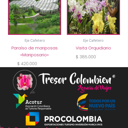
Eje Cafetero
Eje Cafetero
Paraíso de mariposas
Visita Orquidiario
«Mariposario»
$
385.000
$
420.000