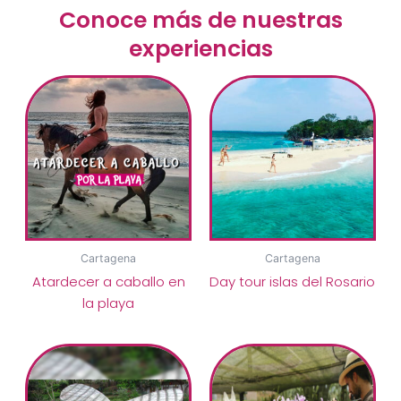
Conoce más de nuestras
experiencias
Cartagena
Cartagena
Atardecer a caballo en
Day tour islas del Rosario
la playa