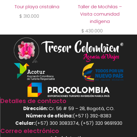
Tour playa cristalina
Taller de Mochilas –
Visita comunidad
$
310.000
indígena
$
430.000
Detalles de contacto
Dirección:
Cr. 56 # 59 – 28, Bogotá, CO.
Número de oficina:
(+57 1) 392-8383
Celular:
(+57) 300 3083374, (+57) 320 9691930
Correo electrónico